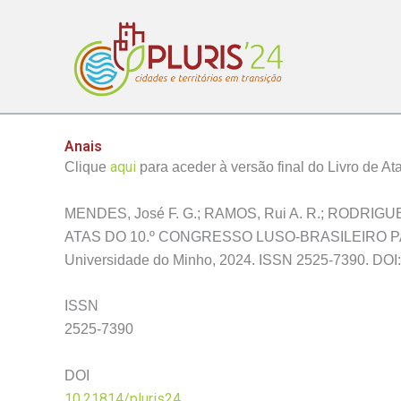
Skip
to
content
Anais
aqui
Clique
para aceder à versão final do Livro de A
MENDES, José F. G.; RAMOS, Rui A. R.; RODRIGUES
ATAS DO 10.º CONGRESSO LUSO-BRASILEIRO P
Universidade do Minho, 2024. ISSN 2525-7390. DOI
ISSN
2525-7390
DOI
10.21814/pluris24